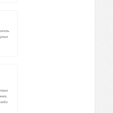
ватель
ярных
ельно
ания,
 либо