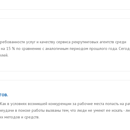
ебованности услуг и качеству сервиса рекрутинговых агентств среди
а на 15 % по сравнению с аналогичным периодом прошлого года. Сегод
елей.
тов.
 Как в условиях возникшей конкуренции за рабочие места попасть на ра
еудачи в поиске работы вызваны тем, что люди не умеют ее искать - л
х методов и средств.