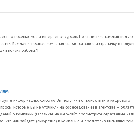
ест по посещаемости интернет ресурсов. По статистике каждый пользо
етях. Каждая известная компания старается завести страничку в попул
 для поиска работы?!
елем
ируйте информацию, которую Вы получили от консультанта кадрового
опросы, которые Вы не уточнили на собеседовании в агентстве – обязат
дений о компании (загляните на web-сайт, просмотрите отраслевые изд
звоните или зайдите (аккуратно) в компанию и, представившись клиентом