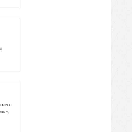
я
 мест.
вным,