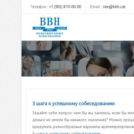
Телефон :
+7 (901) 870-00-00
Email :
site@bbh.cat
3 шага к успешному собеседованию
Задайте себе вопрос: чем бы вы занялись, если бы мог
деньги не имели бы никакого значения)? Можно предст
придумать разнообразные варианты времяпрепровожден
3 шага к успешному собеседованию