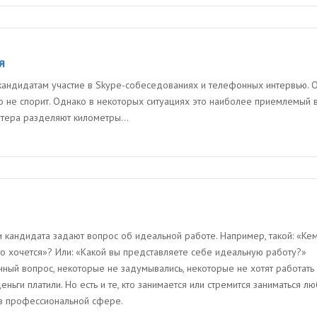
я
андидатам участие в Skype-собеседованиях и телефонных интервью. О
то не спорит. Однако в некоторых ситуациях это наиболее приемлемый 
утера разделяют километры...
кандидата задают вопрос об идеальной работе. Например, такой: «Кем
что хочется»? Или: «Какой вы представляете себе идеальную работу?»
нный вопрос, некоторые не задумывались, некоторые не хотят работать
еньги платили. Но есть и те, кто занимается или стремится заниматься 
 в профессиональной сфере.