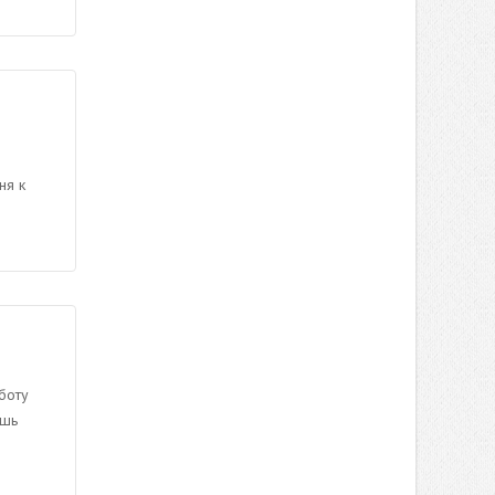
ня к
боту
ишь