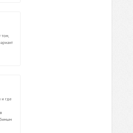
 том,
вариант
 и где
 в
любимым