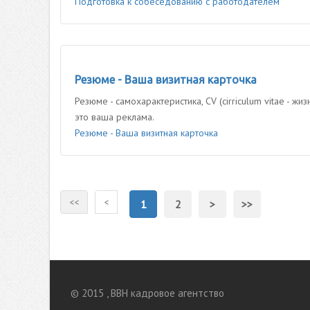
Подготовка к собеседованию с работодателем
Резюме - Ваша визитная карточка
Резюме - самохарактеристика, CV (cirriculum vitae - 
это ваша реклама.
Резюме - Ваша визитная карточка
<<
<
1
2
>
>>
© 2015 , BBH кадровое агентство