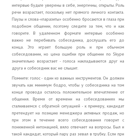
интервью будьте уверены в себе, энергичны, открыты. Роль
речи возрастает, поскольку нет прямого личного контакта.
Паузы и слова-«паразиты» особенно бросаются в глаза при
подобном общении, поэтому следите за тем, что и как
говорите. В удаленном формате интервью особенно
важно не перебивать собеседника, дослушать его до
конца. Это играет большую роль и при обычном
собеседовании, но цена ошибки при общении по Skype
значительно возрастает - голоса накладываются друг на
друга и собеседник вас не слышит.
Помните: голос - один из важных инструментов. Он должен
звучать как минимум бодро, чтобы у собеседника на том
конце провода осталось положительное впечатление от
общения. Время от времени на собеседованиях мы
сталкиваемся с обратной ситуацией - к примеру, кандидат
претендует на позицию менеджера активных продаж, но
при этом в течение всего собеседования говорит с
пониженной интонацией, вяло отвечает на вопросы. Был и
такой кандидат, который пару раз зевал в трубку. Если при