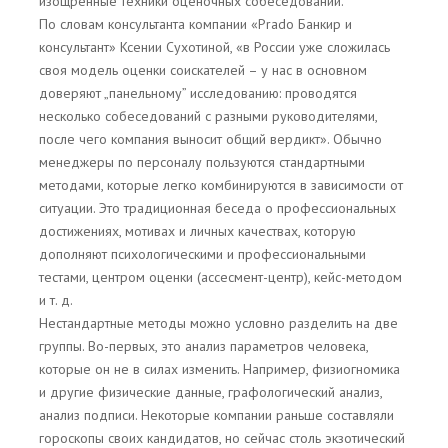
изощренные техники оценочных собеседований.
По словам консультанта компании «Prado Банкир и
консультант» Ксении Сухотиной, «в России уже сложилась
своя модель оценки соискателей – у нас в основном
доверяют „панельному” исследованию: проводятся
несколько собеседований с разными руководителями,
после чего компания выносит общий вердикт». Обычно
менеджеры по персоналу пользуются стандартными
методами, которые легко комбинируются в зависимости от
ситуации. Это традиционная беседа о профессиональных
достижениях, мотивах и личных качествах, которую
дополняют психологическими и профессиональными
тестами, центром оценки (ассесмент-центр), кейс-методом
и т. д.
Нестандартные методы можно условно разделить на две
группы. Во-первых, это анализ параметров человека,
которые он не в силах изменить. Например, физиогномика
и другие физические данные, графологический анализ,
анализ подписи. Некоторые компании раньше составляли
гороскопы своих кандидатов, но сейчас столь экзотический