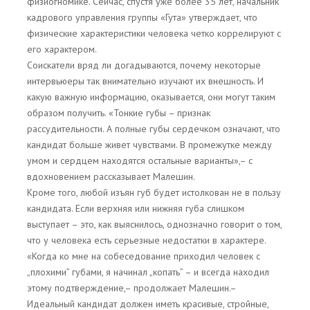
физиогномике. Сейчас, спустя уже более 35 лет, начальник
кадрового управления группы «Гута» утверждает, что
физические характеристики человека четко коррелируют с
его характером.
Соискатели вряд ли догадываются, почему некоторые
интервьюеры так внимательно изучают их внешность. И
какую важную информацию, оказывается, они могут таким
образом получить. «Тонкие губы – признак
рассудительности. А полные губы сердечком означают, что
кандидат больше живет чувствами. В промежутке между
умом и сердцем находятся остальные варианты»,– с
вдохновением рассказывает Малешин.
Кроме того, любой изъян губ будет истолкован не в пользу
кандидата. Если верхняя или нижняя губа слишком
выступает – это, как выяснилось, однозначно говорит о том,
что у человека есть серьезные недостатки в характере.
«Когда ко мне на собеседование приходил человек с
„плохими” губами, я начинал „копать” – и всегда находил
этому подтверждение,– продолжает Малешин.–
Идеальный кандидат должен иметь красивые, стройные,