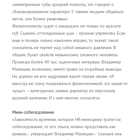
симметричные губы средней полноты, это говорит о
сбалансированном характере. С такими людьми общаться
легче, они более уживчивы».
Физиогномисты судят о кандидате не только по красоте
губ. Скажем, оттопыренные уши – признак упрямства. Если
еще и почерк сильно наклонен вправо, то значит, такой
соискатель не терпит над собой никакого давления. В
общем, букет свойств невыносимо сложного человека.
Проведя более 40 тыс. оценочных интервью, Владимир
Малешин, возможно, имеет право на подобные выводы.
Но далеко не все кадровики верят глазам своим. «Я
никогда не стану пользоваться физиогномикой, это какая-то
чушь!» – категорично заявил директор по персоналу
крупной компании. И с ним многие согласятся.
Мини-собеседование
«Зависимость времени, которое HR-менеджер тратит на
собеседование, от его опыта, можно представить как
кривую,– утверждает Владимир Малешин.– Сначала она