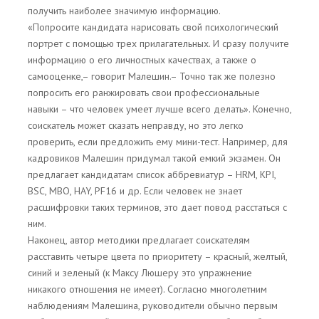
получить наиболее значимую информацию.
«Попросите кандидата нарисовать свой психологический
портрет с помощью трех прилагательных. И сразу получите
информацию о его личностных качествах, а также о
самооценке,– говорит Малешин.– Точно так же полезно
попросить его ранжировать свои профессиональные
навыки – что человек умеет лучше всего делать». Конечно,
соискатель может сказать неправду, но это легко
проверить, если предложить ему мини-тест. Например, для
кадровиков Малешин придумал такой емкий экзамен. Он
предлагает кандидатам список аббревиатур – HRM, KPI,
BSC, MBO, HAY, PF16 и др. Если человек не знает
расшифровки таких терминов, это дает повод расстаться с
ним.
Наконец, автор методики предлагает соискателям
расставить четыре цвета по приоритету – красный, желтый,
синий и зеленый (к Максу Люшеру это упражнение
никакого отношения не имеет). Согласно многолетним
наблюдениям Малешина, руководители обычно первым