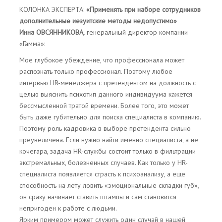
КОЛОНКА ЭКСПЕРТА:
«Применять при наборе сотрудников
дополнительные иезуитские методы недопустимо»
Инна ОВСЯННИКОВА,
генеральный директор компании
«Гамма»:
Мое глубокое убеждение, что профессионала может
распознать только профессионал. Поэтому любое
интервью HR-менеджера с претендентом на должность с
целью выяснить психотип данного индивидуума кажется
бессмысленной тратой времени. Более того, это может
быть даже губительно для поиска специалиста в компанию.
Поэтому роль кадровика в выборе претендента сильно
преувеличена. Если нужно найти именно специалиста, а не
кочегара, задача HR-службы состоит только в фильтрации
экстремальных, болезненных случаев. Как только у HR-
специалиста появляется страсть к психоанализу, а еще
способность на лету ловить «эмоциональные складки губ»,
он сразу начинает ставить штампы и сам становится
непригоден к работе с людьми.
Ярким примером может служить один случай в нашей