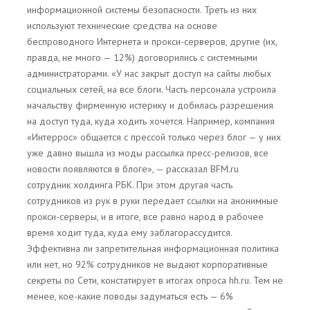
информационной системы безопасности. Треть из них
используют технические средства на основе
беспроводного Интернета и прокси-серверов, другие (их,
правда, не много — 12%) договорились с системными
администраторами. «У нас закрыт доступ на сайты любых
социальных сетей, на все блоги. Часть персонала устроила
начальству фирменную истерику и добилась разрешения
на доступ туда, куда ходить хочется. Например, компания
«Интеррос» общается с прессой только через блог — у них
уже давно вышла из моды рассылка пресс-релизов, все
новости появляются в блоге», — рассказал BFM.ru
сотрудник холдинга РБК. При этом другая часть
сотрудников из рук в руки передает ссылки на анонимные
прокси-серверы, и в итоге, все равно народ в рабочее
время ходит туда, куда ему заблагорассудится.
Эффективна ли запретительная информационная политика
или нет, но 92% сотрудников не выдают корпоративные
секреты по Сети, констатирует в итогах опроса hh.ru. Тем не
менее, кое-какие поводы задуматься есть — 6%