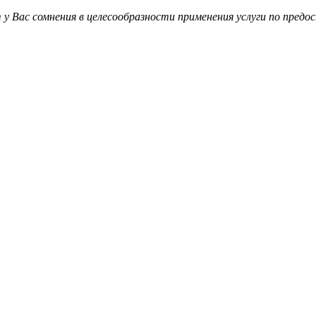
ового аутсорсинга и предоставления труда персонала Вы рассм
я работа на сборочной линии, клининг, погрузочно-разгрузочн