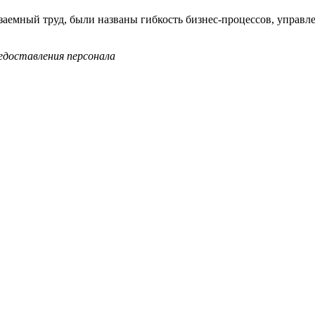
емный труд, были названы гибкость бизнес-процессов, управле
едоставления персонала
том испытывает потребность в услуге и во временных работник
тии в привлечении временных работников, не оформленных в ш
 у работодателей сомнения. Наиболее влиятельным с точки зрен
или, что закон не вызывает у них сомнений.
у Вас сомнения в целесообразности применения услуги по пред
ет услугу для предприятий менее выгодной.
ет услугу менее выгодной?