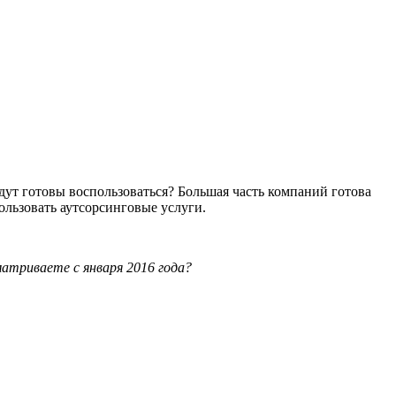
вные выгоды услуги (в первую очередь, гибкость бизнес-
ьный риск предприятия,
ы от частных агентств занятости, ограничения по условиям,
словий найма направленных работников условиям самого
 менее выгодной,
рядные работы. Наиболее востребованы такие услуги на
ика. Тем не менее, повышается ответственность провайдеров, а
дении требований к собственно аутсорсингу.