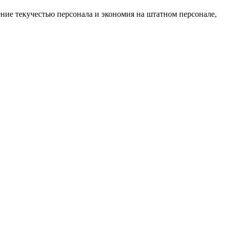
ние текучестью персонала и экономия на штатном персонале,
ах, не оформленных в штат компании.
тат Вашего предприятия?
ия отказа от услуги работодатели считают ограничение по
оставлению труда временных работников?