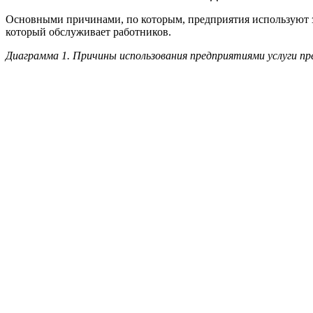
Основными причинами, по которым, предприятия используют за
который обслуживает работников.
Диаграмма 1. Причины использования предприятиями услуги пр
Большинство предприятий, принявших участие в опросе, при э
Диаграмма 2. Существует ли потребность на Вашем предприя
№ 116 - ФЗ: ПОЗИЦИЯ РАБОТОДАТЕЛЕЙ
Большинство изменений, связанных с новым законом, вызывают
сроку оформления работников. Порядка 7% работодателей отмет
Диаграмма 3. Какие пункты нового Закона № 116-ФЗ вызывают 
Большая часть респондентов соглашается с тем, что закон дела
Диаграмма 4. Считаете ли вы, что новый закон № 116-ФЗ дела