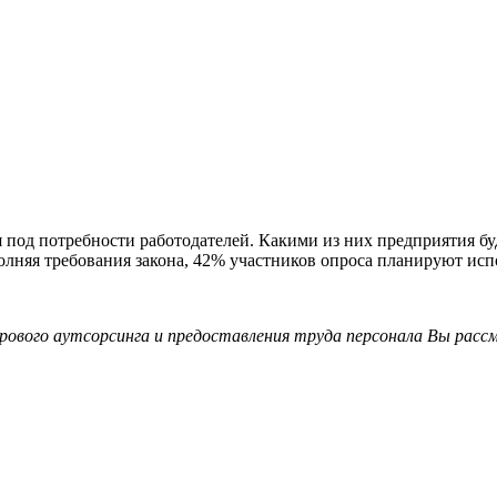
храняется, несмотря на меняющиеся условия законодательства - я
жность контролировать флуктуацию) пока превышают потенциал
м нового закона - ограничение срока использования рабочей сил
ответственность по выплате заработной платы, соответствие у
ия в готовности пользоваться услугой,
о закон в той или иной степени делает услугу для предприятий
 формат других услуг - это управление бизнес-процессами, под
ребуется специальной квалификации или лицензирования поставщ
мат «подмены» одного вида услуг другим, при формальном соблю