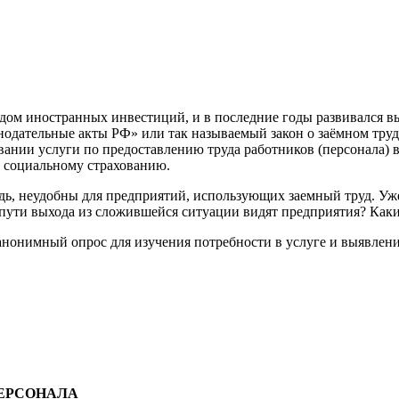
дом иностранных инвестиций, и в последние годы развивался вы
нодательные акты РФ» или так называемый закон о заёмном труд
ании услуги по предоставлению труда работников (персонала) в
о социальному страхованию.
ь, неудобны для предприятий, использующих заемный труд. Уже в
ути выхода из сложившейся ситуации видят предприятия? Какие
анонимный опрос для изучения потребности в услуге и выявлени
ЕРСОНАЛА