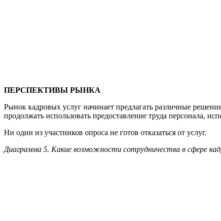
Потребность в услуге предоставления труда персонала со
процессов, экономия на обслуживании персонала, возмо
Предприятия, при этом, осторожно подходят к требования
при которых возможно такое привлечение, субсидиарная 
предприятия вызывают у участников исследования сомнен
Подавляющее большинство участников (91,7%) считает, чт
Часть рынка предоставления труда персонала переходит в
участках, где бизнес-процесс относительно прост и не т
как следствие, и требования к ним. Не исключается фор
Заявка на подбор
© 2015 , BBH кадровое агентство
ГЛАВНАЯ
О нашей компании
Работодателю
Соискателю
Контакты