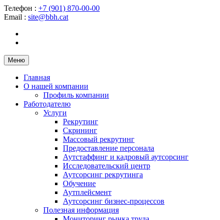
Телефон :
+7 (901) 870-00-00
Email :
site@bbh.cat
Меню
Главная
О нашей компании
Профиль компании
Работодателю
Услуги
Рекрутинг
Скрининг
Массовый рекрутинг
Предоставление персонала
Аутстаффинг и кадровый аутсорсинг
Исследовательский центр
Аутсорсинг рекрутинга
Обучение
Аутплейсмент
Аутсорсинг бизнес-процессов
Полезная информация
Мониторинг рынка труда