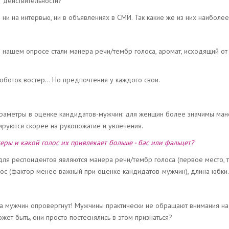
ет действительности?
ни на интервью, ни в объявлениях в СМИ. Так какие же из них наиболе
нашем опросе стали манера речи/тембр голоса, аромат, исходящий от
хоботок востер... Но предпочтения у каждого свои.
раметры в оценке кандидатов-мужчин: для женщин более значимы ман
ируются скорее на рукопожатие и увлечения.
ры и какой голос их привлекает больше - бас или фальцет?
я респондентов являются манера речи/тембр голоса (первое место, т
лос (фактор менее важный при оценке кандидатов-мужчин), длина юбки.
а мужчин опровергнут! Мужчины практически не обращают внимания на
жет быть, они просто постеснялись в этом признаться?