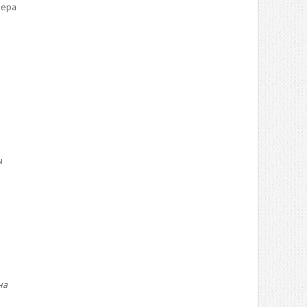
нера
ы
на