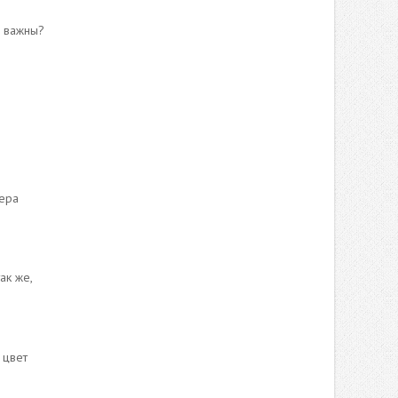
е важны?
ера
ак же,
 цвет