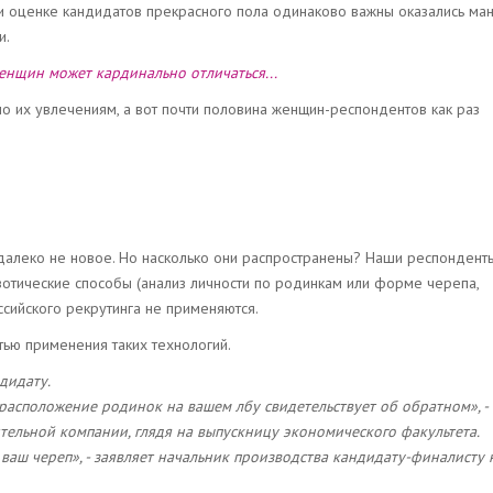
 оценке кандидатов прекрасного пола одинаково важны оказались ма
и.
енщин может кардинально отличаться...
о их увлечениям, а вот почти половина женщин-респондентов как раз
далеко не новое. Но насколько они распространены? Наши респондент
зотические способы (анализ личности по родинкам или форме черепа,
ссийского рекрутинга не применяются.
тью применения таких технологий.
дидату.
т расположение родинок на вашем лбу свидетельствует об обратном», -
ельной компании, глядя на выпускницу экономического факультета.
ваш череп», - заявляет начальник производства кандидату-финалисту 