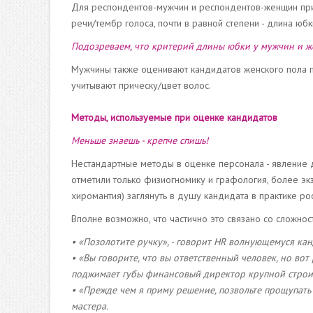
Для респондентов-мужчин и респондентов-женщин при
речи/тембр голоса, почти в равной степени - длина юбк
Подозреваем, что критерий длины юбки у мужчин и ж
Мужчины также оценивают кандидатов женского пола п
учитывают прическу/цвет волос.
Методы, используемые при оценке кандидатов
Меньше знаешь - крепче спишь!
Нестандартные методы в оценке персонала - явление 
отметили только физиогномику и графология, более эк
хиромантия) заглянуть в душу кандидата в практике ро
Вполне возможно, что частично это связано со сложнос
• «Позолотите ручку», - говорит HR волнующемуся кан
• «Вы говорите, что вы ответственный человек, но во
поджимает губы финансовый директор крупной строит
• «Прежде чем я приму решение, позвольте прощупать 
мастера.