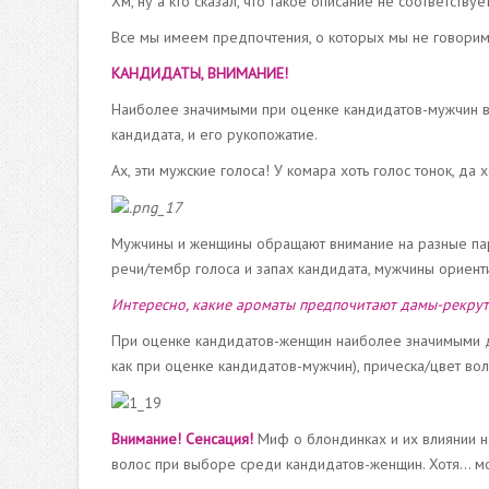
Хм, ну а кто сказал, что такое описание не соответству
Все мы имеем предпочтения, о которых мы не говорим 
КАНДИДАТЫ, ВНИМАНИЕ!
Наиболее значимыми при оценке кандидатов-мужчин в 
кандидата, и его рукопожатие.
Ах, эти мужские голоса! У комара хоть голос тонок, да 
Мужчины и женщины обращают внимание на разные па
речи/тембр голоса и запах кандидата, мужчины ориент
Интересно, какие ароматы предпочитают дамы-рекруте
При оценке кандидатов-женщин наиболее значимыми дл
как при оценке кандидатов-мужчин), прическа/цвет во
Внимание! Сенсация!
Миф о блондинках и их влиянии н
волос при выборе среди кандидатов-женщин. Хотя... мо