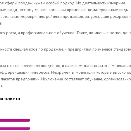
ов сферы продаж нужен особый подход. Их деятельность измерима
ртные люди, поэтому многие компании применяют нематериальные виды
новательные мероприятия: рейтинги продавцов, визуализация рекордов 
в.
го роста, и профессиональное обучение. Также, по мнению респондент
енности специалистов по продажам, и предприятия применяют стандарт
ми с точки зрения респондентов, и наличием данных льгот в мотиваци
дифференциация интересов. Инструменты мотивации, которые высоко о
 пакетов предприятий. Исключение составляет обучение, организованн
ы.