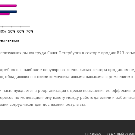
теризующих рынок труда Санкт-Петербурга в секторе продаж В2В сегме
отребность в наиболее популярных специалистах сектора продаж: мен
в, обладающих высокими коммуникативными навыками, стремлением к
м часто нуждается в реорганизации с целью повышения её эффективно
ересов по мотивационному пакету между работодателями и работник
вации сотрудников для достижения результата.
ГЛАВНАЯ
О НАШЕЙ КОМ