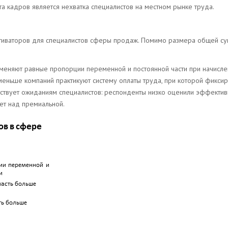
а кадров является нехватка специалистов на местном рынке труда.
мотиваторов для специалистов сферы продаж. Помимо размера общей с
меняют равные пропорции переменной и постоянной части при начисле
меньше компаний практикуют систему оплаты труда, при которой фикси
тствует ожиданиям специалистов: респонденты низко оценили эффектив
ует над премиальной.