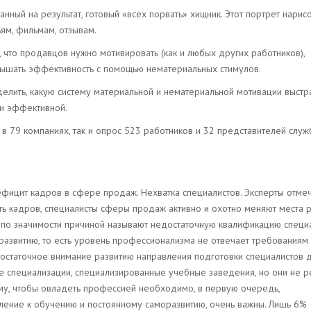
ный на результат, готовый «всех порвать» хищник. Этот портрет нарис
ям, фильмам, отзывам.
, что продавцов нужно мотивировать (как и любых других работников),
ышать эффективность с помощью нематериальных стимулов.
елить, какую систему материальной и нематериальной мотивации выстр
ки эффективной.
 в 79 компаниях, так и опрос 523 работников и 32 представителей служ
фицит кадров в сфере продаж. Нехватка специалистов. Эксперты отмеч
ь кадров, специалисты сферы продаж активно и охотно меняют места р
 по значимости причиной называют недостаточную квалификацию специа
развитию, то есть уровень профессионализма не отвечает требованиям
достаточное внимание развитию направления подготовки специалистов 
ые специализации, специализированные учебные заведения, но они не 
у, чтобы овладеть профессией необходимо, в первую очередь,
емление к обучению и постоянному саморазвитию, очень важны. Лишь 6%