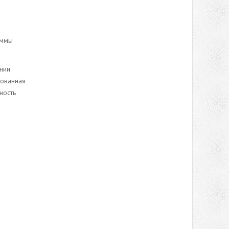
уммы
нии
рованная
ность