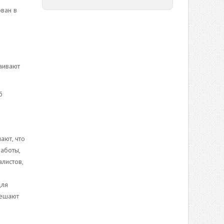
ован в
аивают
б
ают, что
аботы,
листов,
для
решают