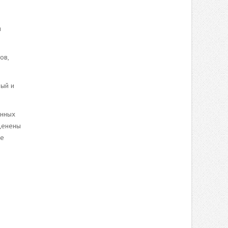
и
ов,
ный и
онных
ценены
ое